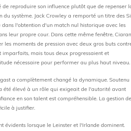
nté de reproduire son influence plutôt que de repenser l
in du système. Jack Crowley a remporté un titre des S
 dans l'obtention d'un match nul historique avec les
ns leur propre cour. Dans cette même fenêtre, Ciara
r les moments de pression avec deux gros buts contr
 imparfaits, mais tous deux progressaient et
titude nécessaire pour performer au plus haut niveau.
ergast a complètement changé la dynamique. Soutenu
été élevé à un rôle qui exigeait de l'autorité avant
nfiance en son talent est compréhensible. La gestion d
ile à justifier.
t évidents lorsque le Leinster et l'Irlande dominent.