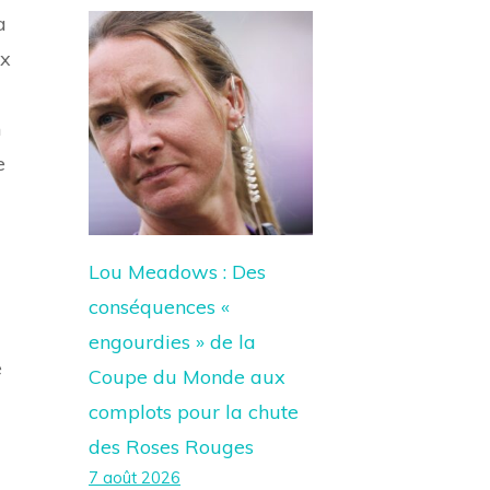
a
ix
n
e
Lou Meadows : Des
conséquences «
engourdies » de la
e
Coupe du Monde aux
complots pour la chute
des Roses Rouges
7 août 2026