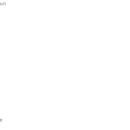
 un
ée