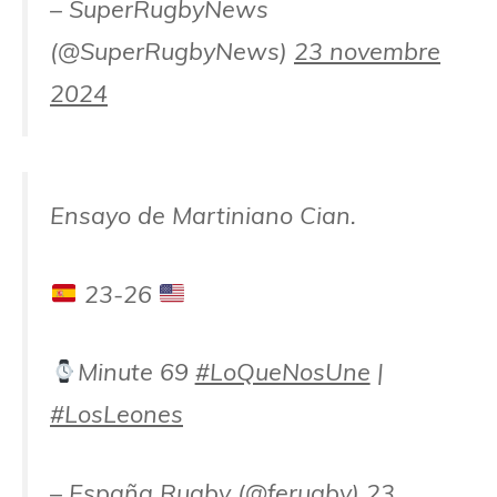
– SuperRugbyNews
(@SuperRugbyNews)
23 novembre
2024
Ensayo de Martiniano Cian.
23-26
Minute 69
#LoQueNosUne
|
#LosLeones
– España Rugby (@ferugby)
23