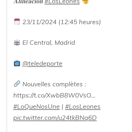
𝐀𝐥𝐢𝐧𝐞𝐚𝐜𝐢𝐨́𝐧
#LosLeones
23/11/2024 (12:45 heures)
El Central, Madrid
@teledeporte
Nouvelles complètes :
https://t.co/XwbB8W0VsO…
#LoQueNosUne
|
#LosLeones
pic.twitter.com/u24tkBNq6D