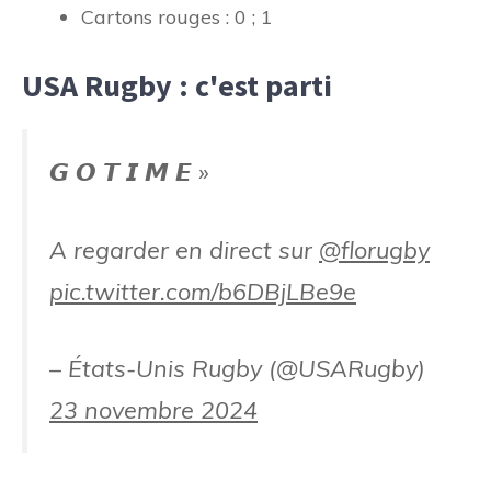
Cartons rouges : 0 ; 1
USA Rugby : c'est parti
𝙂 𝙊 𝙏 𝙄 𝙈 𝙀 »
A regarder en direct sur
@florugby
pic.twitter.com/b6DBjLBe9e
– États-Unis Rugby (@USARugby)
23 novembre 2024