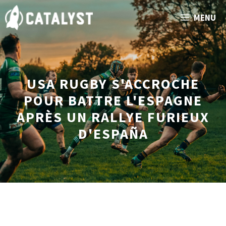
Aller
MENU
au
contenu
USA RUGBY S'ACCROCHE
POUR BATTRE L'ESPAGNE
APRÈS UN RALLYE FURIEUX
D'ESPAÑA