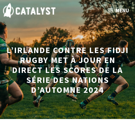
Aller
MENU
au
contenu
L’IRLANDE CONTRE LES FIDJI
RUGBY MET À JOUR EN
DIRECT LES SCORES DE LA
SÉRIE DES NATIONS
D’AUTOMNE 2024