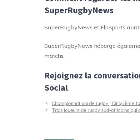
SuperRugbyNews
SuperRugbyNews et FloSports abrite
SuperRugbyNews héberge également 
matchs.
Rejoignez la conversati
Social
Navigation
Championnat uni de rugby | Cinquième to
des
Trois joueurs de rugby sud-africains qui 
articles