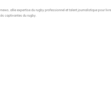
ws, allie expertise du rugby professionnel et talent journalistique pour livr
tés captivantes du rugby.