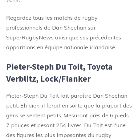
Regardez tous les matchs de rugby
professionnels de Dan Sheehan sur
SuperRugbyNews ainsi que ses précédentes
apparitions en équipe nationale irlandaise.
Pieter-Steph Du Toit, Toyota
Verblitz, Lock/Flanker
Pieter-Steph Du Toit fait paraître Dan Sheehan
petit. Eh bien, il ferait en sorte que la plupart des
gens se sentent petits. Mesurant près de 6 pieds
7 pouces et pesant 254 livres, Du Toit est l'une
des figures les plus imposantes du rugby