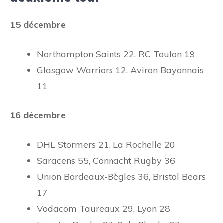
15 décembre
Northampton Saints 22, RC Toulon 19
Glasgow Warriors 12, Aviron Bayonnais
11
16 décembre
DHL Stormers 21, La Rochelle 20
Saracens 55, Connacht Rugby 36
Union Bordeaux-Bègles 36, Bristol Bears
17
Vodacom Taureaux 29, Lyon 28