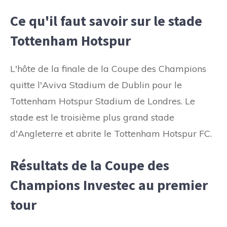
Ce qu'il faut savoir sur le stade
Tottenham Hotspur
L'hôte de la finale de la Coupe des Champions
quitte l'Aviva Stadium de Dublin pour le
Tottenham Hotspur Stadium de Londres. Le
stade est le troisième plus grand stade
d'Angleterre et abrite le Tottenham Hotspur FC.
Résultats de la Coupe des
Champions Investec au premier
tour