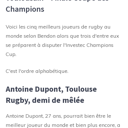
Champions
Voici les cinq meilleurs joueurs de rugby au
monde selon Bendon alors que trois d'entre eux
se préparent à disputer l'Investec Champions
Cup.
C'est l'ordre alphabétique.
Antoine Dupont, Toulouse
Rugby, demi de mêlée
Antoine Dupont, 27 ans, pourrait bien être le
meilleur joueur du monde et bien plus encore, a