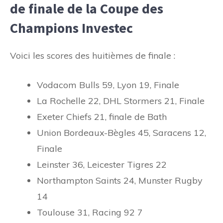
de finale de la Coupe des
Champions Investec
Voici les scores des huitièmes de finale :
Vodacom Bulls 59, Lyon 19, Finale
La Rochelle 22, DHL Stormers 21, Finale
Exeter Chiefs 21, finale de Bath
Union Bordeaux-Bègles 45, Saracens 12,
Finale
Leinster 36, Leicester Tigres 22
Northampton Saints 24, Munster Rugby
14
Toulouse 31, Racing 92 7