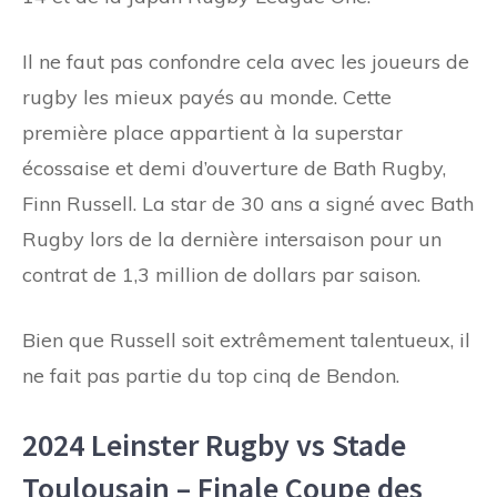
Il ne faut pas confondre cela avec les joueurs de
rugby les mieux payés au monde. Cette
première place appartient à la superstar
écossaise et demi d’ouverture de Bath Rugby,
Finn Russell. La star de 30 ans a signé avec Bath
Rugby lors de la dernière intersaison pour un
contrat de 1,3 million de dollars par saison.
Bien que Russell soit extrêmement talentueux, il
ne fait pas partie du top cinq de Bendon.
2024 Leinster Rugby vs Stade
Toulousain – Finale Coupe des