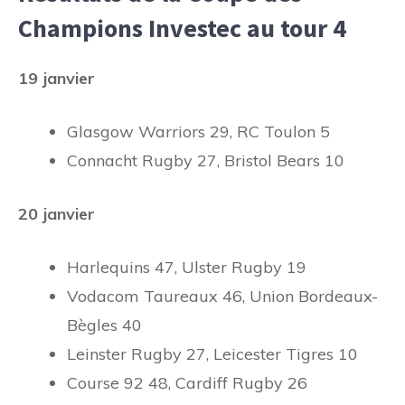
Champions Investec au tour 4
19 janvier
Glasgow Warriors 29, RC Toulon 5
Connacht Rugby 27, Bristol Bears 10
20 janvier
Harlequins 47, Ulster Rugby 19
Vodacom Taureaux 46, Union Bordeaux-
Bègles 40
Leinster Rugby 27, Leicester Tigres 10
Course 92 48, Cardiff Rugby 26