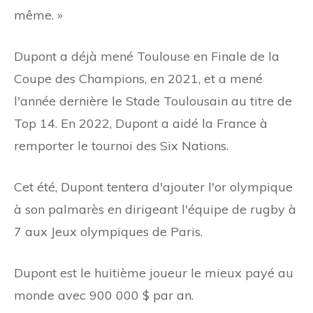
même. »
Dupont a déjà mené Toulouse en Finale de la
Coupe des Champions, en 2021, et a mené
l'année dernière le Stade Toulousain au titre de
Top 14. En 2022, Dupont a aidé la France à
remporter le tournoi des Six Nations.
Cet été, Dupont tentera d'ajouter l'or olympique
à son palmarès en dirigeant l'équipe de rugby à
7 aux Jeux olympiques de Paris.
Dupont est le huitième joueur le mieux payé au
monde avec 900 000 $ par an.