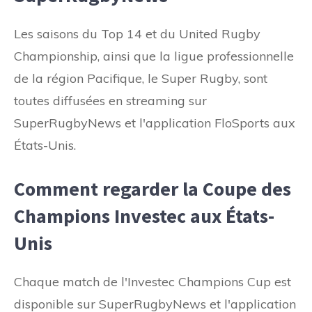
Les saisons du Top 14 et du United Rugby
Championship, ainsi que la ligue professionnelle
de la région Pacifique, le Super Rugby, sont
toutes diffusées en streaming sur
SuperRugbyNews et l'application FloSports aux
États-Unis.
Comment regarder la Coupe des
Champions Investec aux États-
Unis
Chaque match de l'Investec Champions Cup est
disponible sur SuperRugbyNews et l'application