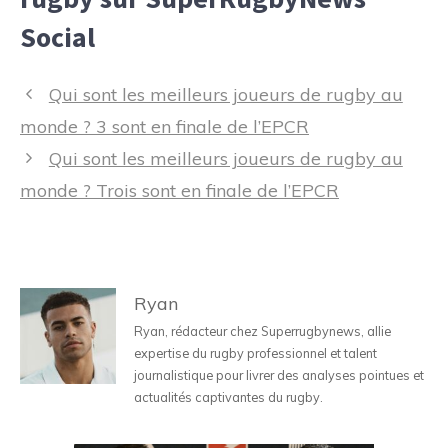
Social
Navigation
Qui sont les meilleurs joueurs de rugby au
des
monde ? 3 sont en finale de l’EPCR
articles
Qui sont les meilleurs joueurs de rugby au
monde ? Trois sont en finale de l’EPCR
Ryan
Ryan, rédacteur chez Superrugbynews, allie
expertise du rugby professionnel et talent
journalistique pour livrer des analyses pointues et
actualités captivantes du rugby.