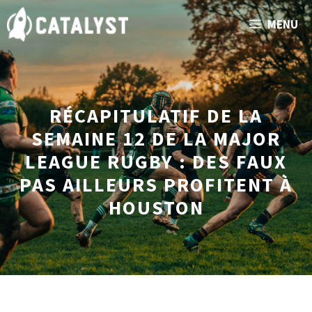
Aller
MENU
au
contenu
RÉCAPITULATIF DE LA
SEMAINE 12 DE LA MAJOR
LEAGUE RUGBY : DES FAUX
PAS AILLEURS PROFITENT À
HOUSTON