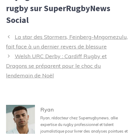
rugby sur SuperRugbyNews
Social
Navigation
La star des Stormers, Feinberg-Mngomezulu,
des
fait face à un dernier revers de blessure
articles
Welsh URC Derby : Cardiff Rugby et
Dragons se préparent pour le choc du
lendemain de Noël
Ryan
Ryan, rédacteur chez Superrugbynews, allie
expertise du rugby professionnel et talent
journalistique pour livrer des analyses pointues et