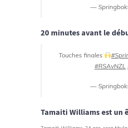
— Springbok
20 minutes avant le dé
Touches finales
#Spri
#RSAvNZL
— Springbok
Tamaiti Williams est un 
Tamaiti Williams, 24 ans, sera titula