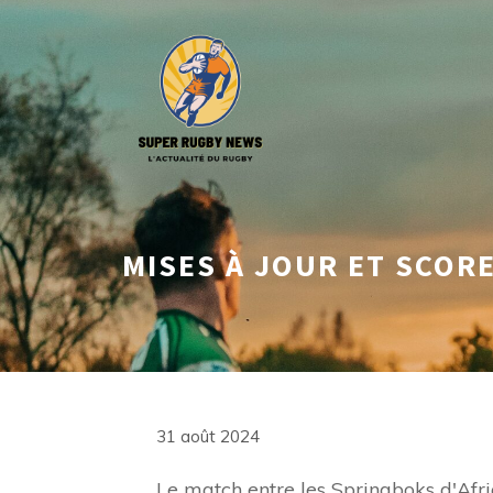
Aller
au
contenu
MISES À JOUR ET SCOR
31 août 2024
Le match entre les Springboks d'Afr