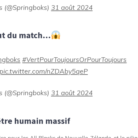
s (@Springboks)
31 août 2024
but du match…
ngboks
#VertPourToujoursOrPourToujours
pic.twitter.com/nZDAby5qeP
s (@Springboks)
31 août 2024
être humain massif
ire pour les All Blacks de Nouvelle-Zélande, et le pilie