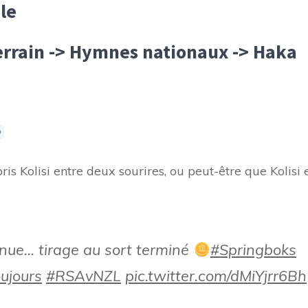
ule
terrain -> Hymnes nationaux -> Haka
is Kolisi entre deux sourires, ou peut-être que Kolisi 
nue… tirage au sort terminé
#Springboks
ujours
#RSAvNZL
pic.twitter.com/dMiYjrr6Bh