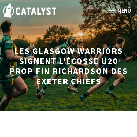
Aller
MENU
au
contenu
LES GLASGOW WARRIORS
SIGNENT L'ÉCOSSE U20
PROP FIN RICHARDSON DES
EXETER CHIEFS