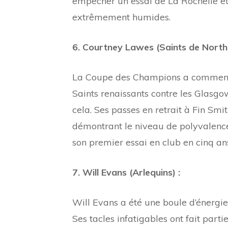
empêcher un essai de La Rochelle et
extrêmement humides.
6. Courtney Lawes (Saints de North
La Coupe des Champions a commen
Saints renaissants contre les Glasgo
cela. Ses passes en retrait à Fin Smi
démontrant le niveau de polyvalence q
son premier essai en club en cinq a
7. Will Evans (Arlequins) :
Will Evans a été une boule d’énergi
Ses tacles infatigables ont fait parti