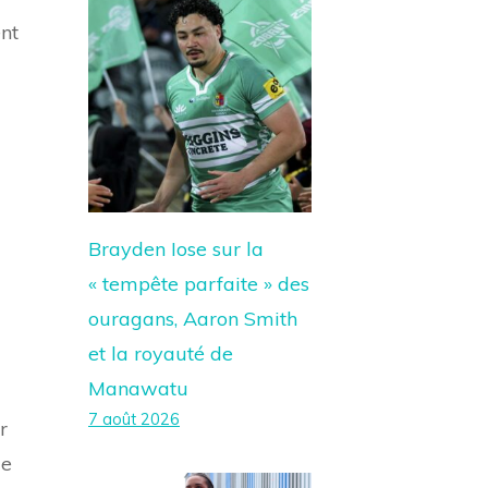
ent
Brayden Iose sur la
« tempête parfaite » des
ouragans, Aaron Smith
et la royauté de
Manawatu
7 août 2026
r
le