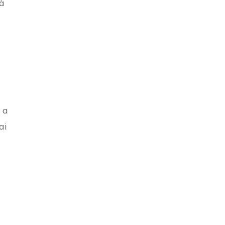
 à
 a
ai