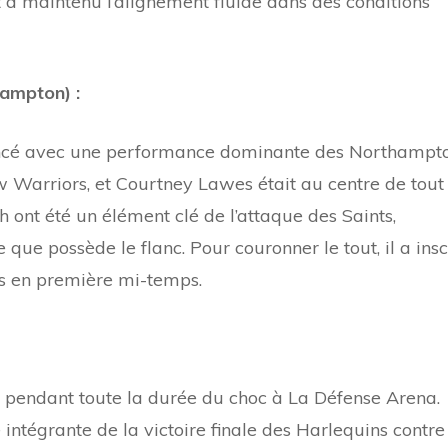
 a maintenu l’alignement fluide dans des conditions
ampton) :
cé avec une performance dominante des Northampt
w Warriors, et Courtney Lawes était au centre de tout
th ont été un élément clé de l’attaque des Saints,
ue possède le flanc. Pour couronner le tout, il a insc
ns en première mi-temps.
e pendant toute la durée du choc à La Défense Arena.
e intégrante de la victoire finale des Harlequins contre