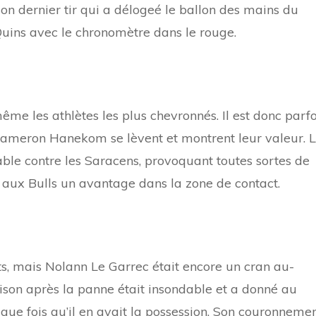
n dernier tir qui a délogeé le ballon des mains du
Quins avec le chronomètre dans le rouge.
e les athlètes les plus chevronnés. Il est donc parfo
meron Hanekom se lèvent et montrent leur valeur. 
ble contre les Saracens, provoquant toutes sortes de
 aux Bulls un avantage dans la zone de contact.
nts, mais Nolann Le Garrec était encore un cran au-
ison après la panne était insondable et a donné au
ue fois qu’il en avait la possession. Son couronnemen