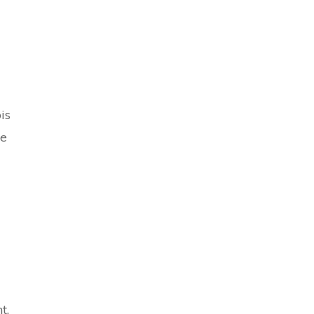
is
Le
t,