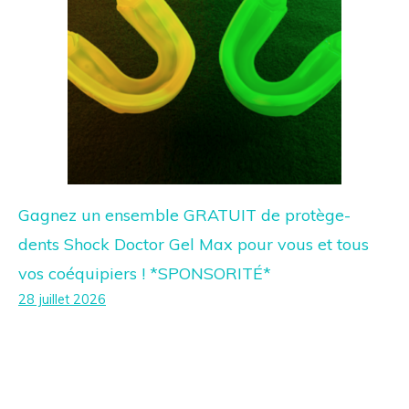
Gagnez un ensemble GRATUIT de protège-
dents Shock Doctor Gel Max pour vous et tous
vos coéquipiers ! *SPONSORITÉ*
28 juillet 2026