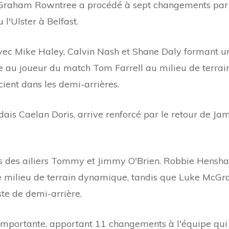
ef Graham Rowntree a procédé à sept changements par
l'Ulster à Belfast.
vec Mike Haley, Calvin Nash et Shane Daly formant u
ie au joueur du match Tom Farrell au milieu de terrain
cient dans les demi-arrières.
ndais Caelan Doris, arrive renforcé par le retour de Ja
ôtés des ailiers Tommy et Jimmy O'Brien. Robbie Hensh
e milieu de terrain dynamique, tandis que Luke McGr
te de demi-arrière.
 importante, apportant 11 changements à l'équipe qui