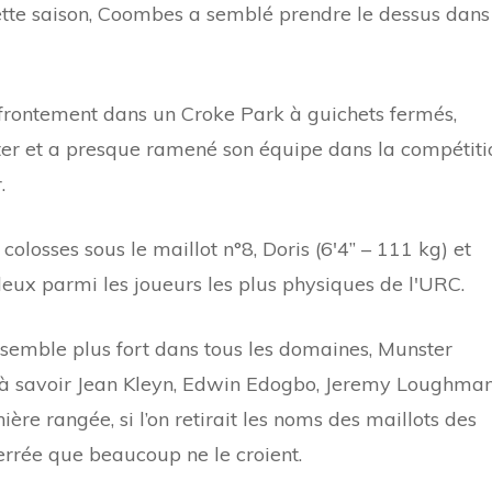
cette saison, Coombes a semblé prendre le dessus dans
ffrontement dans un Croke Park à guichets fermés,
r et a presque ramené son équipe dans la compétiti
.
losses sous le maillot n°8, Doris (6'4” – 111 kg) et
eux parmi les joueurs les plus physiques de l'URC.
 semble plus fort dans tous les domaines, Munster
 à savoir Jean Kleyn, Edwin Edogbo, Jeremy Loughma
ère rangée, si l’on retirait les noms des maillots des
 serrée que beaucoup ne le croient.