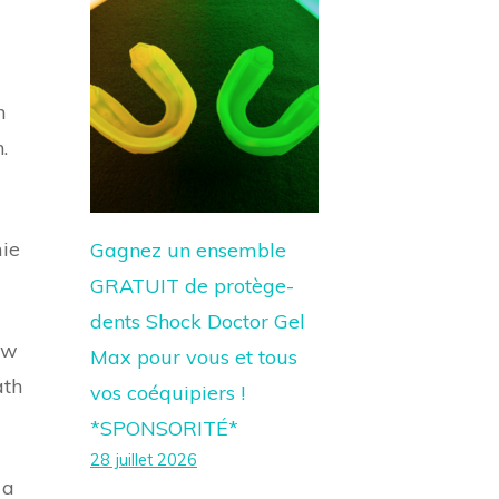
n
.
mie
Gagnez un ensemble
GRATUIT de protège-
dents Shock Doctor Gel
aw
Max pour vous et tous
ath
vos coéquipiers !
*SPONSORITÉ*
28 juillet 2026
 a