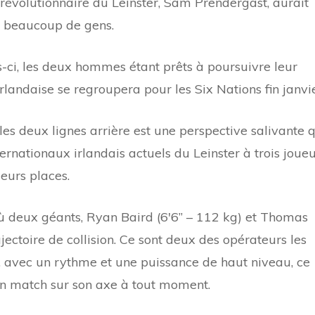
révolutionnaire du Leinster, Sam Prendergast, aurait
de beaucoup de gens.
is-ci, les deux hommes étant prêts à poursuivre leur
rlandaise se regroupera pour les Six Nations fin janvie
 les deux lignes arrière est une perspective salivante 
ternationaux irlandais actuels du Leinster à trois joue
leurs places.
ù deux géants, Ryan Baird (6'6” – 112 kg) et Thomas
ajectoire de collision. Ce sont deux des opérateurs les
 avec un rythme et une puissance de haut niveau, ce
un match sur son axe à tout moment.