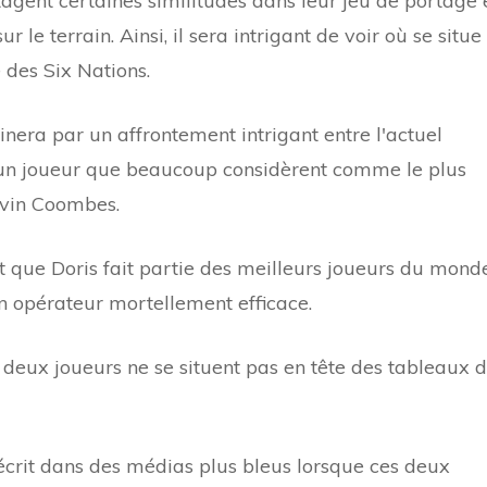
ent certaines similitudes dans leur jeu de portage 
 le terrain. Ainsi, il sera intrigant de voir où se situe
e des Six Nations.
minera par un affrontement intrigant entre l'actuel
et un joueur que beaucoup considèrent comme le plus
avin Coombes.
it que Doris fait partie des meilleurs joueurs du monde
n opérateur mortellement efficace.
es deux joueurs ne se situent pas en tête des tableaux 
 écrit dans des médias plus bleus lorsque ces deux