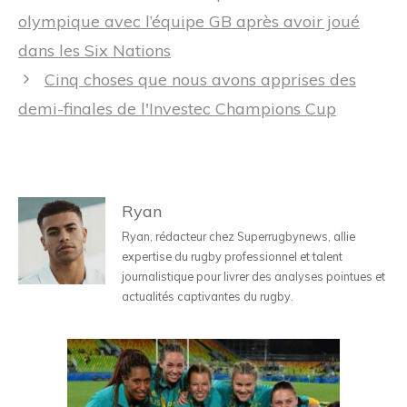
des
olympique avec l’équipe GB après avoir joué
articles
dans les Six Nations
Cinq choses que nous avons apprises des
demi-finales de l'Investec Champions Cup
Ryan
Ryan, rédacteur chez Superrugbynews, allie
expertise du rugby professionnel et talent
journalistique pour livrer des analyses pointues et
actualités captivantes du rugby.