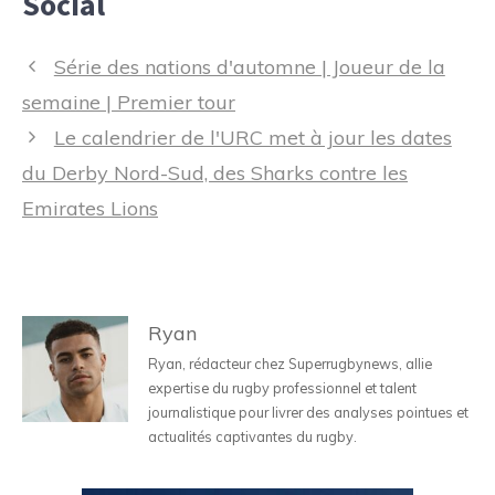
Social
Navigation
Série des nations d'automne | Joueur de la
des
semaine | Premier tour
articles
Le calendrier de l'URC met à jour les dates
du Derby Nord-Sud, des Sharks contre les
Emirates Lions
Ryan
Ryan, rédacteur chez Superrugbynews, allie
expertise du rugby professionnel et talent
journalistique pour livrer des analyses pointues et
actualités captivantes du rugby.