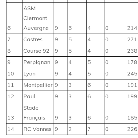
ASM
Clermont
6
Auvergne
9
5
4
0
214
7
Castres
9
5
4
0
271
8
Course 92
9
5
4
0
238
9
Perpignan
9
4
5
0
178
10
Lyon
9
4
5
0
245
11
Montpellier
9
3
6
0
191
12
Paul
9
3
6
0
199
Stade
13
Français
9
3
6
0
185
14
RC Vannes
9
2
7
0
226