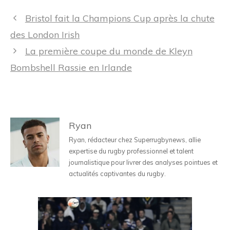
Navigation
Bristol fait la Champions Cup après la chute
des
des London Irish
articles
La première coupe du monde de Kleyn
Bombshell Rassie en Irlande
Ryan
Ryan, rédacteur chez Superrugbynews, allie
expertise du rugby professionnel et talent
journalistique pour livrer des analyses pointues et
actualités captivantes du rugby.