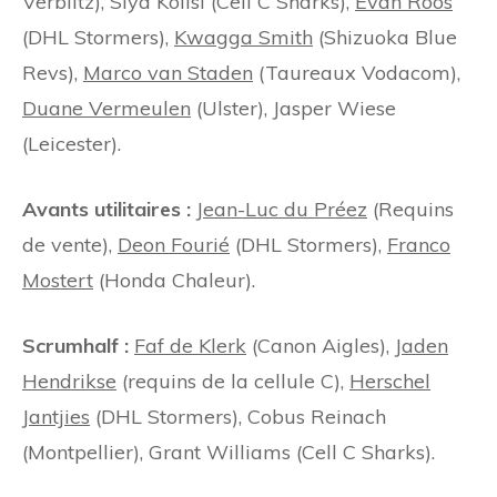
Verblitz), Siya Kolisi (Cell C Sharks),
Evan Roos
(DHL Stormers),
Kwagga Smith
(Shizuoka Blue
Revs),
Marco van Staden
(Taureaux Vodacom),
Duane Vermeulen
(Ulster), Jasper Wiese
(Leicester).
Avants utilitaires :
Jean-Luc du Préez
(Requins
de vente),
Deon Fourié
(DHL Stormers),
Franco
Mostert
(Honda Chaleur).
Scrumhalf :
Faf de Klerk
(Canon Aigles),
Jaden
Hendrikse
(requins de la cellule C),
Herschel
Jantjies
(DHL Stormers), Cobus Reinach
(Montpellier), Grant Williams (Cell C Sharks).