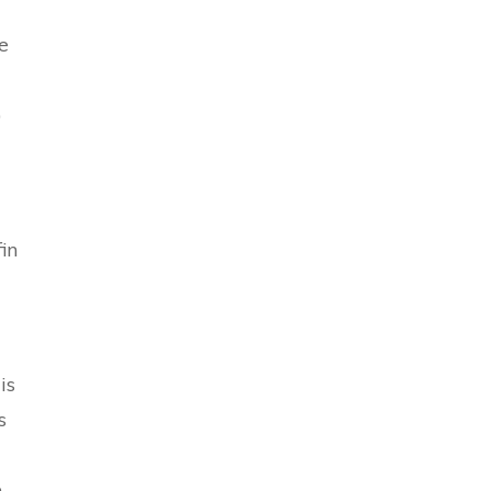
e
)
in
is
s
e