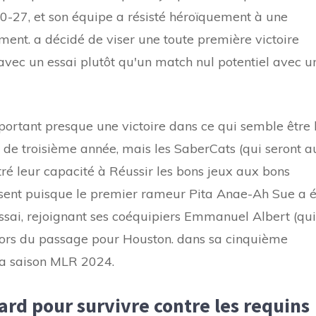
-27, et son équipe a résisté héroïquement à une
ent. a décidé de viser une toute première victoire
avec un essai plutôt qu'un match nul potentiel avec u
portant presque une victoire dans ce qui semble être 
b de troisième année, mais les SaberCats (qui seront a
tré leur capacité à Réussir les bons jeux aux bons
ésent puisque le premier rameur Pita Anae-Ah Sue a é
i, rejoignant ses coéquipiers Emmanuel Albert (qui
lors du passage pour Houston. dans sa cinquième
la saison MLR 2024.
tard pour survivre contre les requins