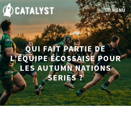
Aller
MENU
au
contenu
QUI FAIT PARTIE DE
L’ÉQUIPE ÉCOSSAISE POUR
LES AUTUMN NATIONS
SERIES ?