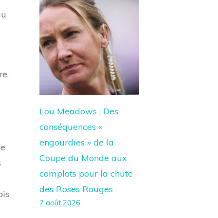
au
re.
Lou Meadows : Des
conséquences «
engourdies » de la
le
Coupe du Monde aux
s
complots pour la chute
des Roses Rouges
ois
7 août 2026