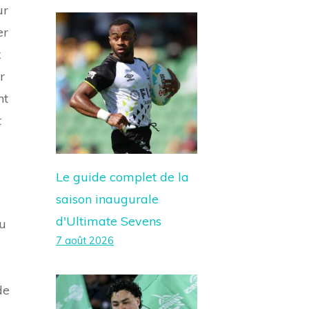
ur
er
x
r
nt
t
Le guide complet de la
saison inaugurale
d'Ultimate Sevens
au
7 août 2026
de