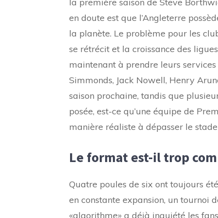
la première saison de Steve Borthw
en doute est que l’Angleterre possèd
la planète. Le problème pour les clu
se rétrécit et la croissance des ligu
maintenant à prendre leurs services 
Simmonds, Jack Nowell, Henry Arunde
saison prochaine, tandis que plusieurs
posée, est-ce qu’une équipe de Prem
manière réaliste à dépasser le stade
Le format est-il trop co
Quatre poules de six ont toujours ét
en constante expansion, un tournoi d
«algorithme» a déjà inquiété les fa