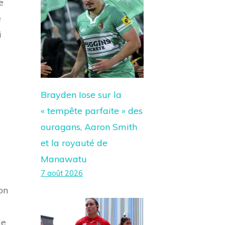
e
e
i
Brayden Iose sur la
« tempête parfaite » des
ouragans, Aaron Smith
et la royauté de
Manawatu
7 août 2026
on
de