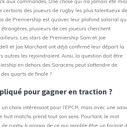
ick aux commandes. Une chose qui n’a jamais été mis
e certains des joueurs de rugby les plus talentueux d
bs de Premiership est qu’avec leur plafond salarial qu
es étrangères, plusieurs de ces joueurs cherchent
ailleurs. Les stars de Premiership Sam et Joe
ll et Joe Marchant ont déjà confirmé leur départ la
 autres les rejoindraient. Ainsi, la question doit être
iership en dehors des Saracens peut s’attendre de
 des quarts de finale ?
mpliqué pour gagner en traction ?
é un choix intéressant pour l’EPCR, mais avec une sais
e huit matchs prend tout son sens. Pourtant, le mot
ns de rugby à propos de ce qui semble être un format 