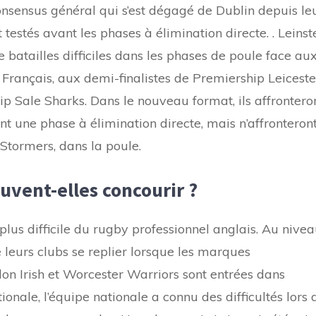
consensus général qui s’est dégagé de Dublin depuis le
 testés avant les phases à élimination directe. . Leinst
 batailles difficiles dans les phases de poule face au
 Français, aux demi-finalistes de Premiership Leiceste
ip Sale Sharks. Dans le nouveau format, ils affrontero
t une phase à élimination directe, mais n’affronteron
 Stormers, dans la poule.
uvent-elles concourir ?
plus difficile du rugby professionnel anglais. Au nive
e leurs clubs se replier lorsque les marques
 Irish et Worcester Warriors sont entrées dans
tionale, l’équipe nationale a connu des difficultés lors 