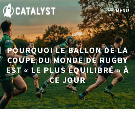
Aller
MENU
au
contenu
POURQUOI LE BALLON DE LA
COUPE DU MONDE DE RUGBY
EST « LE PLUS ÉQUILIBRÉ » À
CE JOUR