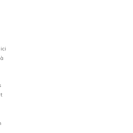
ici
 à
s
t
n