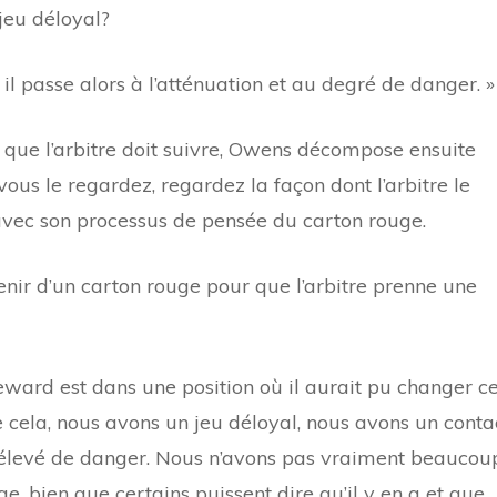
 jeu déloyal?
, il passe alors à l’atténuation et au degré de danger. »
que l’arbitre doit suivre, Owens décompose ensuite
i vous le regardez, regardez la façon dont l’arbitre le
ter avec son processus de pensée du carton rouge.
nir d’un carton rouge pour que l’arbitre prenne une
teward est dans une position où il aurait pu changer c
 de cela, nous avons un jeu déloyal, nous avons un conta
 élevé de danger. Nous n’avons pas vraiment beaucou
ge, bien que certains puissent dire qu’il y en a et que