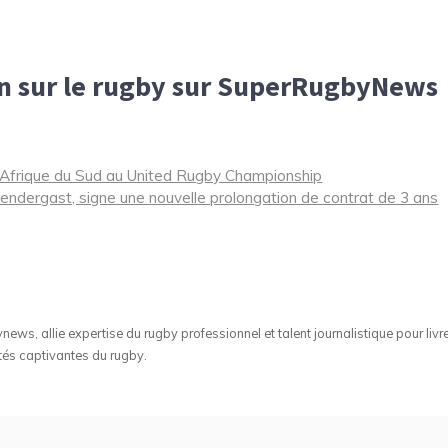
on sur le rugby sur SuperRugbyNews
 l’Afrique du Sud au United Rugby Championship
endergast, signe une nouvelle prolongation de contrat de 3 ans
ws, allie expertise du rugby professionnel et talent journalistique pour livr
tés captivantes du rugby.