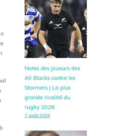
un
pe
n
Notes des joueurs des
All Blacks contre les
mal
Stormers | La plus
s
grande rivalité du
n
rugby 2026
7 août 2026
ub