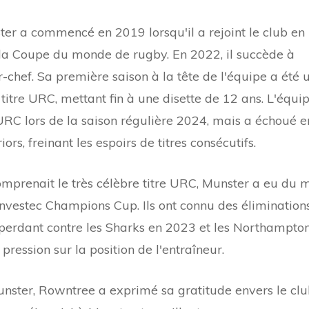
r a commencé en 2019 lorsqu'il a rejoint le club en
 la Coupe du monde de rugby. En 2022, il succède à
hef. Sa première saison à la tête de l'équipe a été 
titre URC, mettant fin à une disette de 12 ans. L'équi
RC lors de la saison régulière 2024, mais a échoué e
rs, freinant les espoirs de titres consécutifs.
prenait le très célèbre titre URC, Munster a eu du 
'Investec Champions Cup. Ils ont connu des élimination
, perdant contre les Sharks en 2023 et les Northampto
pression sur la position de l'entraîneur.
unster, Rowntree a exprimé sa gratitude envers le cl