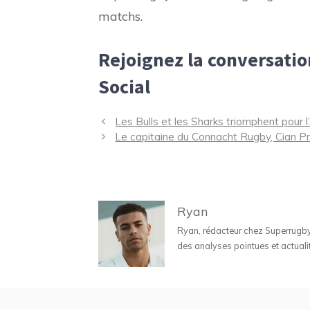
matchs.
Rejoignez la conversati
Social
Navigation
Les Bulls et les Sharks triomphent pour
des
Le capitaine du Connacht Rugby, Cian Pr
articles
Ryan
Ryan, rédacteur chez Superrugbyne
des analyses pointues et actuali