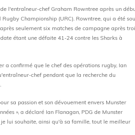
de l'entraîneur-chef Graham Rowntree après un déb
ted Rugby Championship (URC). Rowntree, qui a été so
ub après seulement six matches de campagne après tro
n date étant une défaite 41-24 contre les Sharks à
r a confirmé que le chef des opérations rugby, Ian
 qu'entraîneur-chef pendant que la recherche du
.
our sa passion et son dévouement envers Munster
nnées », a déclaré Ian Flanagan, PDG de Munster
lui souhaite, ainsi qu'à sa famille, tout le meilleur