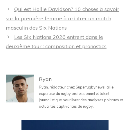
Navigation
Qui est Hollie Davidson? 10 choses à savoir
des
sur la première femme à arbitrer un match
articles
masculin des Six Nations
Les Six Nations 2026 entrent dans le
deuxième tour : composition et pronostics
Ryan
Ryan, rédacteur chez Superrugbynews, allie
expertise du rugby professionnel et talent
journalistique pour livrer des analyses pointues et
actualités captivantes du rugby.