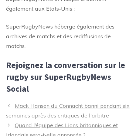
également aux États-Unis :
SuperRugbyNews héberge également des
archives de matchs et des rediffusions de
matchs.
Rejoignez la conversation sur le
rugby sur SuperRugbyNews
Social
Navigation
Mack Hansen du Connacht banni pendant six
des
semaines après des critiques de l'arbitre
articles
Quand l’équipe des Lions britanniques et
irlandais sera-t-elle annoncée ?