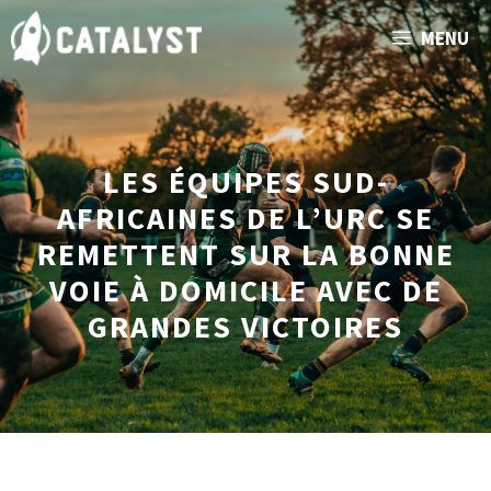
Aller
MENU
au
contenu
LES ÉQUIPES SUD-
AFRICAINES DE L’URC SE
REMETTENT SUR LA BONNE
VOIE À DOMICILE AVEC DE
GRANDES VICTOIRES