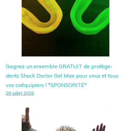
Gagnez un ensemble GRATUIT de protège-
dents Shock Doctor Gel Max pour vous et tous
vos coéquipiers ! *SPONSORITÉ*
28 juillet 2026