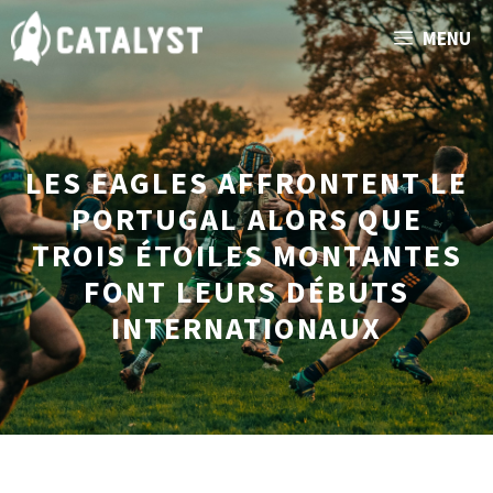
Aller
MENU
au
contenu
LES EAGLES AFFRONTENT LE
PORTUGAL ALORS QUE
TROIS ÉTOILES MONTANTES
FONT LEURS DÉBUTS
INTERNATIONAUX