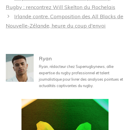
des
Rugby : rencontrez Will Skelton du Rochelais
articles
Irlande contre. Composition des All Blacks de
Nouvelle-Zélande, heure du coup d'envoi
Ryan
Ryan, rédacteur chez Superrugbynews, allie
expertise du rugby professionnel et talent
journalistique pour livrer des analyses pointues et
actualités captivantes du rugby.