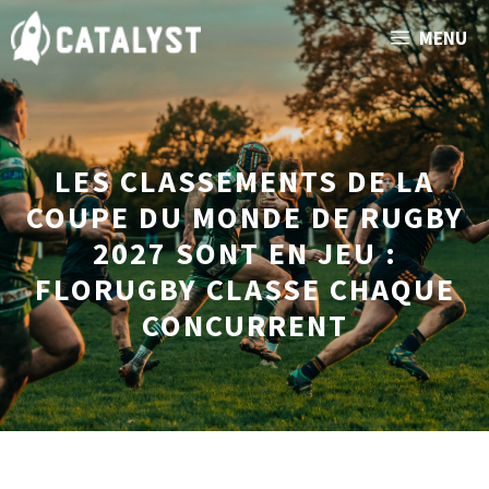
Aller
MENU
au
contenu
LES CLASSEMENTS DE LA
COUPE DU MONDE DE RUGBY
2027 SONT EN JEU :
FLORUGBY CLASSE CHAQUE
CONCURRENT