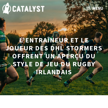
Aller
MENU
au
contenu
L’ENTRAÎNEUR ET LE
JOUEUR DES DHL STORMERS
OFFRENT UN APERÇU DU
STYLE DE JEU DU RUGBY
IRLANDAIS