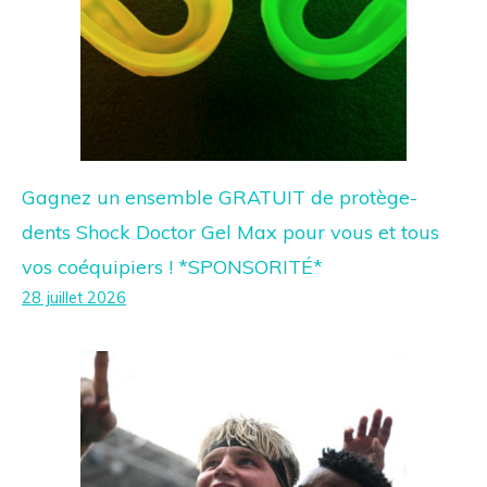
Gagnez un ensemble GRATUIT de protège-
dents Shock Doctor Gel Max pour vous et tous
vos coéquipiers ! *SPONSORITÉ*
28 juillet 2026