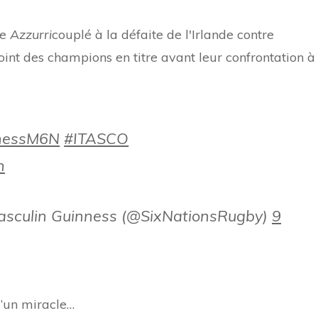
le
Azzurri
couplé à la défaite de l'Irlande contre
 point des champions en titre avant leur confrontation à
nessM6N
#ITASCO
h
masculin Guinness (@SixNationsRugby)
9
 d’un miracle…