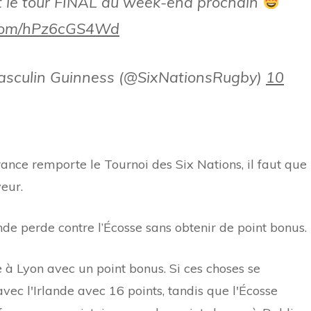
t le tour FINAL du week-end prochain
r.com/hPz6cGS4Wd
masculin Guinness (@SixNationsRugby)
10
nce remporte le Tournoi des Six Nations, il faut que
eur.
ande perde contre l’Écosse sans obtenir de point bonus.
re à Lyon avec un point bonus. Si ces choses se
avec l'Irlande avec 16 points, tandis que l'Écosse