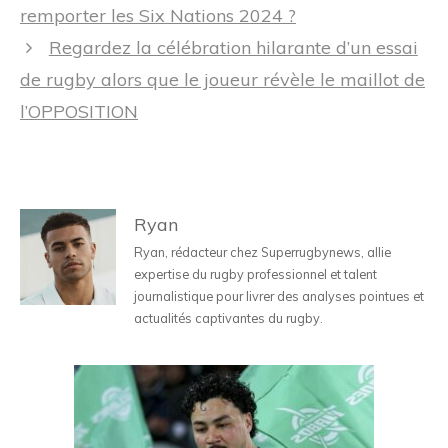
des
remporter les Six Nations 2024 ?
articles
Regardez la célébration hilarante d’un essai
de rugby alors que le joueur révèle le maillot de
l’OPPOSITION
Ryan
Ryan, rédacteur chez Superrugbynews, allie
expertise du rugby professionnel et talent
journalistique pour livrer des analyses pointues et
actualités captivantes du rugby.