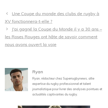
Navigation
Une Coupe du monde des clubs de rugby à
des
XV fonctionnera-t-elle ?
articles
J'ai gagné la Coupe du Monde il y a 30 ans –
les Roses Rouges ont hâte de savoir comment
nous avons ouvert la voie
Ryan
Ryan, rédacteur chez Superrugbynews, allie
expertise du rugby professionnel et talent
journalistique pour livrer des analyses pointues et
actualités captivantes du rugby.