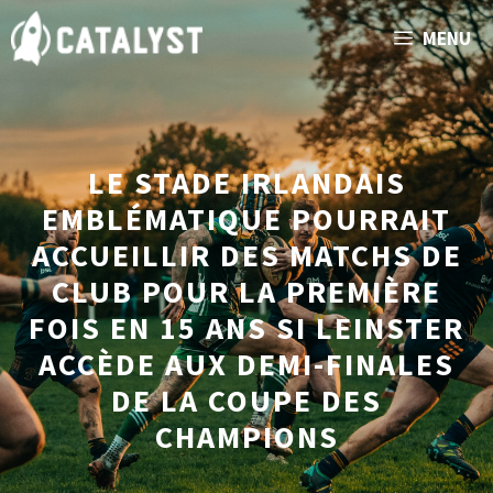
Aller
MENU
au
contenu
LE STADE IRLANDAIS
EMBLÉMATIQUE POURRAIT
ACCUEILLIR DES MATCHS DE
CLUB POUR LA PREMIÈRE
FOIS EN 15 ANS SI LEINSTER
ACCÈDE AUX DEMI-FINALES
DE LA COUPE DES
CHAMPIONS