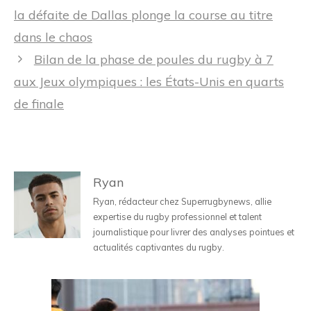
des
la défaite de Dallas plonge la course au titre
articles
dans le chaos
Bilan de la phase de poules du rugby à 7
aux Jeux olympiques : les États-Unis en quarts
de finale
Ryan
Ryan, rédacteur chez Superrugbynews, allie
expertise du rugby professionnel et talent
journalistique pour livrer des analyses pointues et
actualités captivantes du rugby.