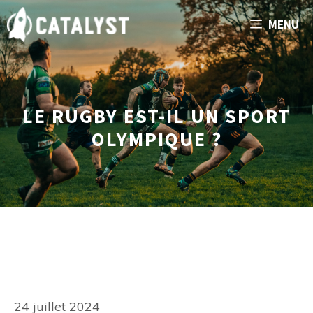
Aller
MENU
au
contenu
LE RUGBY EST-IL UN SPORT
OLYMPIQUE ?
24 juillet 2024