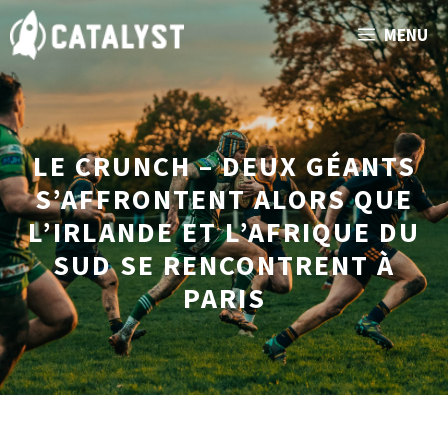
Aller
MENU
au
contenu
LE CRUNCH – DEUX GÉANTS
S’AFFRONTENT ALORS QUE
L’IRLANDE ET L’AFRIQUE DU
SUD SE RENCONTRENT À
PARIS