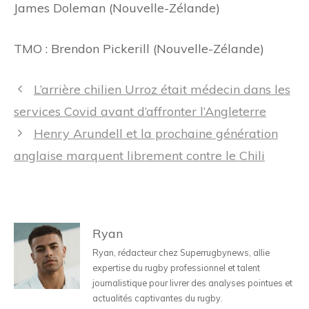
James Doleman (Nouvelle-Zélande)
TMO : Brendon Pickerill (Nouvelle-Zélande)
Navigation
L’arrière chilien Urroz était médecin dans les
des
services Covid avant d’affronter l’Angleterre
articles
Henry Arundell et la prochaine génération
anglaise marquent librement contre le Chili
Ryan
Ryan, rédacteur chez Superrugbynews, allie
expertise du rugby professionnel et talent
journalistique pour livrer des analyses pointues et
actualités captivantes du rugby.