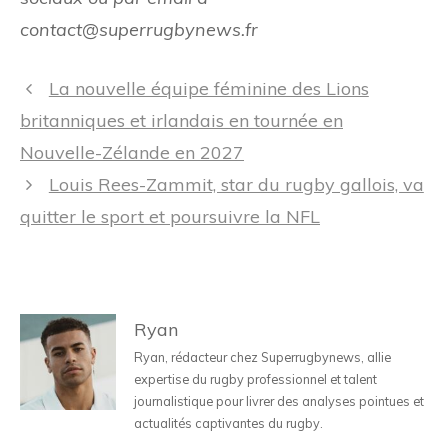
contact@superrugbynews.fr
Navigation
La nouvelle équipe féminine des Lions
des
britanniques et irlandais en tournée en
articles
Nouvelle-Zélande en 2027
Louis Rees-Zammit, star du rugby gallois, va
quitter le sport et poursuivre la NFL
Ryan
Ryan, rédacteur chez Superrugbynews, allie
expertise du rugby professionnel et talent
journalistique pour livrer des analyses pointues et
actualités captivantes du rugby.