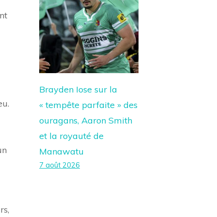
nt
Brayden Iose sur la
eu.
« tempête parfaite » des
ouragans, Aaron Smith
et la royauté de
un
Manawatu
7 août 2026
rs,