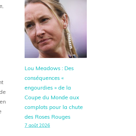
e,
Lou Meadows : Des
conséquences «
nt
engourdies » de la
 de
Coupe du Monde aux
 en
complots pour la chute
e
des Roses Rouges
7 août 2026