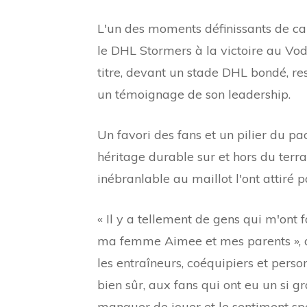
L'un des moments définissants de car
le DHL Stormers à la victoire au V
titre, devant un stade DHL bondé, res
un témoignage de son leadership.
Un favori des fans et un pilier du pa
héritage durable sur et hors du terr
inébranlable au maillot l'ont attiré p
« Il y a tellement de gens qui m'ont 
ma femme Aimee et mes parents », a d
les entraîneurs, coéquipiers et pers
bien sûr, aux fans qui ont eu un si 
manquer de jouer et le sentiment s