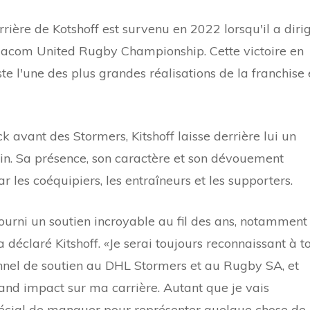
rière de Kotshoff est survenu en 2022 lorsqu'il a diri
odacom United Rugby Championship. Cette victoire en
te l'une des plus grandes réalisations de la franchise 
ck avant des Stormers, Kitshoff laisse derrière lui un
ain. Sa présence, son caractère et son dévouement
ar les coéquipiers, les entraîneurs et les supporters.
fourni un soutien incroyable au fil des ans, notamment
éclaré Kitshoff. «Je serai toujours reconnaissant à t
onnel de soutien au DHL Stormers et au Rugby SA, et
grand impact sur ma carrière. Autant que je vais
pécial de manquer pour représenter quelque chose de