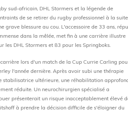
gby sud-africain, DHL Stormers et la légende de
traints de se retirer du rugby professionnel à la suite
e grave blessure au cou. L'accessoire de 33 ans, répu
mmense dans la mêlée, met fin à une carrière illustre
ur les DHL Stormers et 83 pour les Springboks.
de carrière lors d'un match de la Cup Currie Carling pou
ley l'année dernière. Après avoir subi une thérapie
e stabilisatrice ultérieure, une réhabilitation approfon
tement réduite. Un neurochirurgien spécialisé a
jouer présenterait un risque inacceptablement élevé d
tshoff à prendre la décision difficile de s'éloigner du