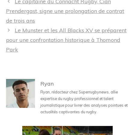
Navigation
Le capitaine du Connacht Rugby, Cian
des
Prendergast, signe une prolongation de contrat
articles
de trois ans
Le Munster et les All Blacks XV se préparent
pour une confrontation historique à Thomond
Park
Ryan
Ryan, rédacteur chez Superrugbynews, allie
expertise du rugby professionnel et talent
journalistique pour livrer des analyses pointues et
actualités captivantes du rugby.