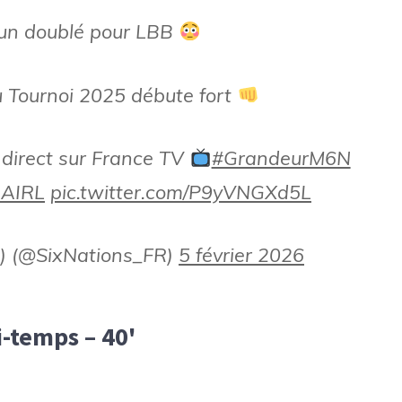
un doublé pour LBB
u Tournoi 2025 débute fort
 direct sur France TV
#GrandeurM6N
AIRL
pic.twitter.com/P9yVNGXd5L
R) (@SixNations_FR)
5 février 2026
-temps – 40'