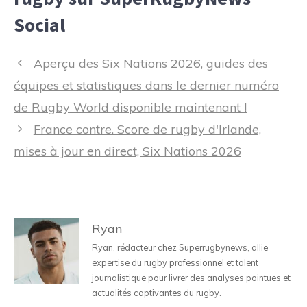
Social
Navigation
Aperçu des Six Nations 2026, guides des
des
équipes et statistiques dans le dernier numéro
articles
de Rugby World disponible maintenant !
France contre. Score de rugby d'Irlande,
mises à jour en direct, Six Nations 2026
Ryan
Ryan, rédacteur chez Superrugbynews, allie
expertise du rugby professionnel et talent
journalistique pour livrer des analyses pointues et
actualités captivantes du rugby.