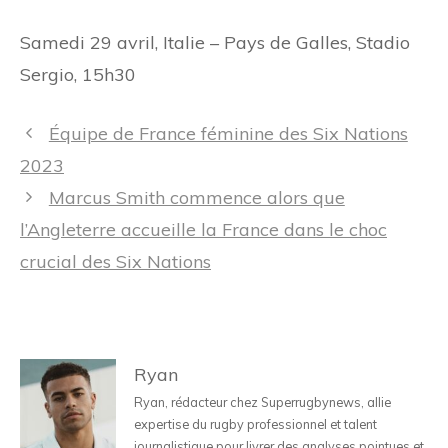
Samedi 29 avril, Italie – Pays de Galles, Stadio
Sergio, 15h30
Navigation
Équipe de France féminine des Six Nations
des
2023
articles
Marcus Smith commence alors que
l’Angleterre accueille la France dans le choc
crucial des Six Nations
Ryan
Ryan, rédacteur chez Superrugbynews, allie
expertise du rugby professionnel et talent
journalistique pour livrer des analyses pointues et