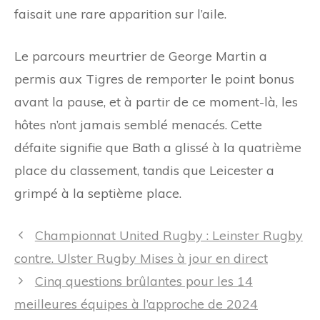
faisait une rare apparition sur l’aile.
Le parcours meurtrier de George Martin a
permis aux Tigres de remporter le point bonus
avant la pause, et à partir de ce moment-là, les
hôtes n’ont jamais semblé menacés. Cette
défaite signifie que Bath a glissé à la quatrième
place du classement, tandis que Leicester a
grimpé à la septième place.
Navigation
Championnat United Rugby : Leinster Rugby
des
contre. Ulster Rugby Mises à jour en direct
articles
Cinq questions brûlantes pour les 14
meilleures équipes à l’approche de 2024