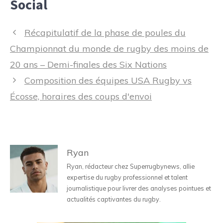
Social
Navigation
Récapitulatif de la phase de poules du
des
Championnat du monde de rugby des moins de
articles
20 ans – Demi-finales des Six Nations
Composition des équipes USA Rugby vs
Écosse, horaires des coups d'envoi
Ryan
Ryan, rédacteur chez Superrugbynews, allie
expertise du rugby professionnel et talent
journalistique pour livrer des analyses pointues et
actualités captivantes du rugby.