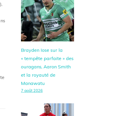
),
ins
Brayden Iose sur la
« tempête parfaite » des
ouragans, Aaron Smith
et la royauté de
te
Manawatu
7 août 2026