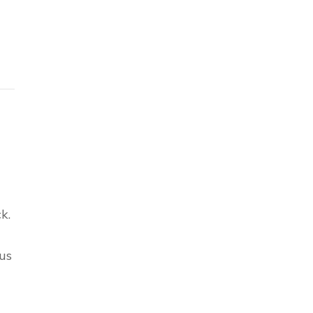
k.
us