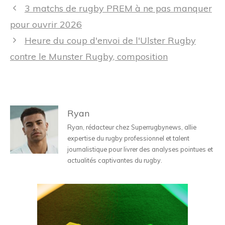
Navigation
3 matchs de rugby PREM à ne pas manquer
des
pour ouvrir 2026
articles
Heure du coup d'envoi de l'Ulster Rugby
contre le Munster Rugby, composition
Ryan
Ryan, rédacteur chez Superrugbynews, allie
expertise du rugby professionnel et talent
journalistique pour livrer des analyses pointues et
actualités captivantes du rugby.