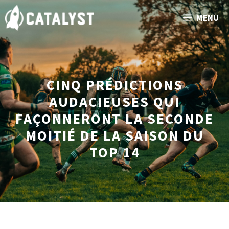
Aller
MENU
au
contenu
CINQ PRÉDICTIONS
AUDACIEUSES QUI
FAÇONNERONT LA SECONDE
MOITIÉ DE LA SAISON DU
TOP 14