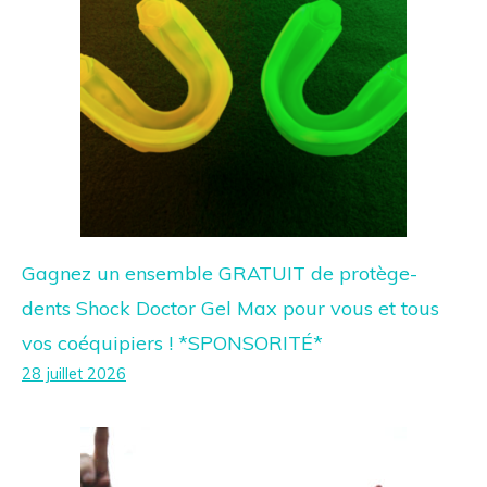
Gagnez un ensemble GRATUIT de protège-
dents Shock Doctor Gel Max pour vous et tous
vos coéquipiers ! *SPONSORITÉ*
28 juillet 2026