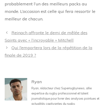
probablement l’un des meilleurs packs au
monde. L’occasion est celle qui fera ressortir le
meilleur de chacun.
Navigation
Reinach affronte le demi de mêlée des
des
Saints avec « l’incroyable » Mitchell
articles
Qui l’emportera lors de la répétition de la
finale de 2019 ?
Ryan
Ryan, rédacteur chez Superrugbynews, allie
expertise du rugby professionnel et talent
journalistique pour livrer des analyses pointues et
actualités captivantes du rugby.