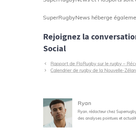
SuperRugbyNews héberge également 
Rejoignez la conversati
Social
Navigation
Rapport de FloRugby sur le rugby – Récap
des
Calendrier de rugby de la Nouvelle-Zélan
articles
Ryan
Ryan, rédacteur chez Superrugbyne
des analyses pointues et actuali