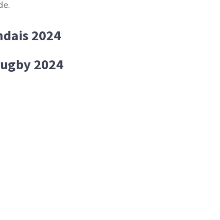
de.
ndais 2024
rugby 2024