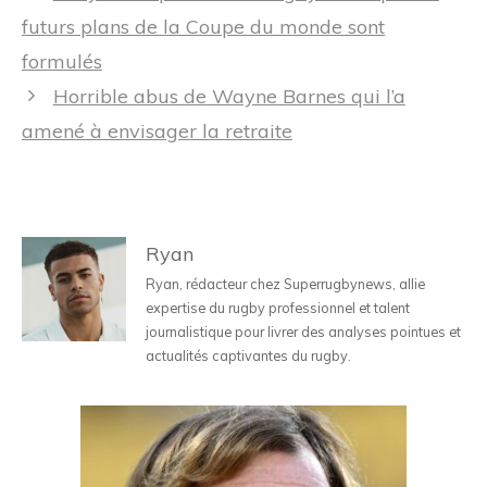
des
futurs plans de la Coupe du monde sont
articles
formulés
Horrible abus de Wayne Barnes qui l’a
amené à envisager la retraite
Ryan
Ryan, rédacteur chez Superrugbynews, allie
expertise du rugby professionnel et talent
journalistique pour livrer des analyses pointues et
actualités captivantes du rugby.