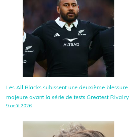
Les All Blacks subissent une deuxième blessure
majeure avant la série de tests Greatest Rivalry
9 août 2026