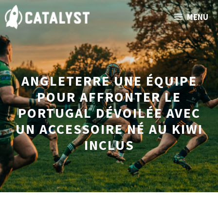
Aller
MENU
au
contenu
ANGLETERRE UNE ÉQUIPE
POUR AFFRONTER LE
PORTUGAL DÉVOILÉE AVEC
UN ACCESSOIRE NÉ AU KIWI
INCLUS