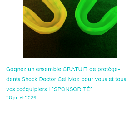
Gagnez un ensemble GRATUIT de protège-
dents Shock Doctor Gel Max pour vous et tous
vos coéquipiers ! *SPONSORITÉ*
28 juillet 2026