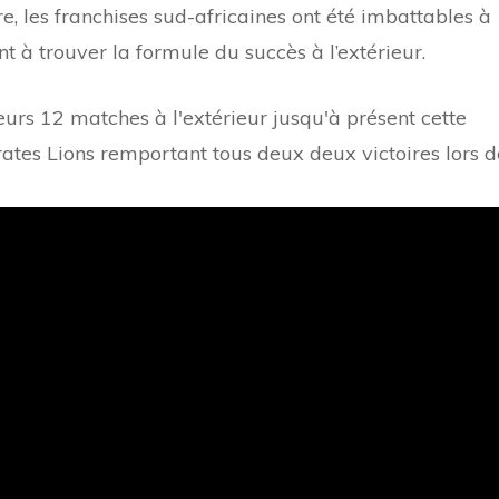
re, les franchises sud-africaines ont été imbattables à
t à trouver la formule du succès à l’extérieur.
eurs 12 matches à l'extérieur jusqu'à présent cette
rates Lions remportant tous deux deux victoires lors d