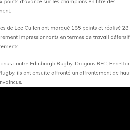
ix points d'avance sur les champions en titre des
ment.
es de Lee Cullen ont marqué 185 points et réalisé 28
ièrement impressionnants en termes de travail défensif
rements.
 bonus contre Edinburgh Rugby, Dragons RFC, Benetto
gby, ils ont ensuite affronté un affrontement de hau
invaincus.