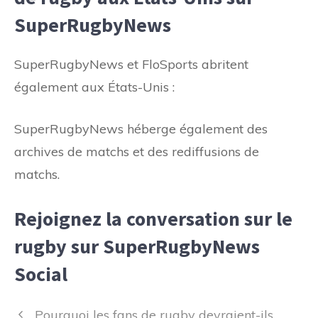
SuperRugbyNews
SuperRugbyNews et FloSports abritent
également aux États-Unis :
SuperRugbyNews héberge également des
archives de matchs et des rediffusions de
matchs.
Rejoignez la conversation sur le
rugby sur SuperRugbyNews
Social
Navigation
Pourquoi les fans de rugby devraient-ils