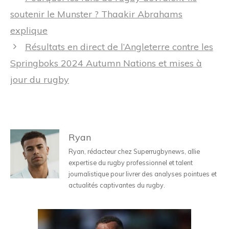
des
soutenir le Munster ? Thaakir Abrahams
articles
explique
Résultats en direct de l’Angleterre contre les
Springboks 2024 Autumn Nations et mises à
jour du rugby
Ryan
Ryan, rédacteur chez Superrugbynews, allie
expertise du rugby professionnel et talent
journalistique pour livrer des analyses pointues et
actualités captivantes du rugby.