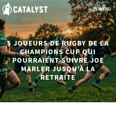
Aller
MENU
au
contenu
5 JOUEURS DE RUGBY DE LA
CHAMPIONS CUP QUI
POURRAIENT SUIVRE JOE
MARLER JUSQU'À LA
RETRAITE