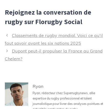
Rejoignez la conversation de
rugby sur Florugby Social
Navigation
Classements de rugby mondial. Voici ce qu'il
des
faut savoir avant les six nations 2025
articles
Dupont peut-il propulser la France au Grand
Chelem?
Ryan
Ryan, rédacteur chez Superrugbynews, allie
expertise du rugby professionnel et talent
journalistique pour livrer des analyses pointues et