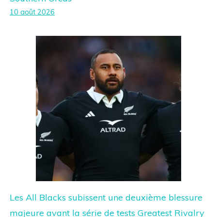
10 août 2026
Les All Blacks subissent une deuxième blessure
majeure avant la série de tests Greatest Rivalry